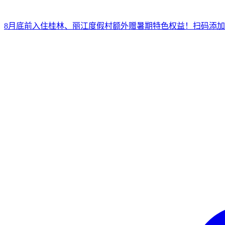
8月底前入住桂林、丽江度假村
额外赠暑期特色权益！
扫
码添加