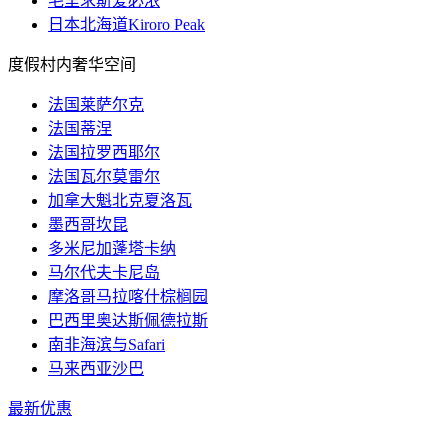
毛里求斯爱必浓
日本北海道Kiroro Peak
度假村内奢华空间
法国莱萨尔克
法国蒂涅
法国拉罗西耶尔
法国瓦尔莫雷尔
加拿大魁北克夏洛瓦
墨西哥坎昆
多米尼加蓬塔卡纳
马尔代夫卡尼岛
摩洛哥马拉喀什棕榈园
巴西里奥达斯佩德拉斯
南非海滨与Safari
马来西亚沙巴
最新优惠