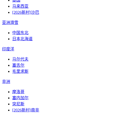
泰国
马来西亚
[2026新村]沙巴
亚洲滑雪
中国东北
日本北海道
印度洋
马尔代夫
塞舌尔
毛里求斯
非洲
摩洛哥
塞内加尔
突尼斯
[2026新村]南非