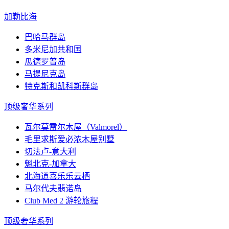
加勒比海
巴哈马群岛
多米尼加共和国
瓜德罗普岛
马提尼克岛
特克斯和凯科斯群岛
顶级奢华系列
瓦尔莫雷尔木屋（Valmorel）
毛里求斯爱必浓木屋别墅
切法卢-意大利
魁北克-加拿大
北海道喜乐乐云栖
马尔代夫翡诺岛
Club Med 2 游轮旅程
顶级奢华系列