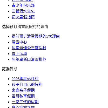
青少年俱乐部
三餐酒水全包
初次度假指南
选择预订滑雪度假村的理由
提前预订滑雪假期的5大理由
滑雪中心
探索最佳滑雪度假村
雪上运动
阿尔卑斯山滑雪推荐
甄选假期
2026年度必住村
孩子们自己的假期
家庭亲子假期
蜜月私享假期
一家三代的假期
身心疗愈之旅