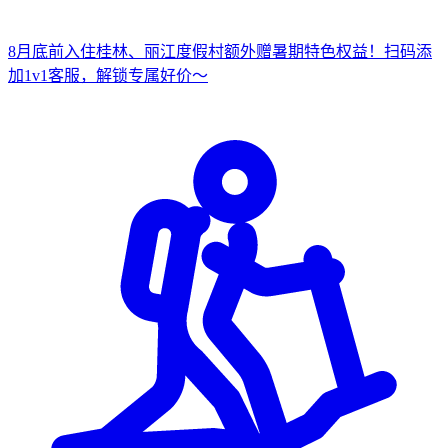
8月底前入住桂林、丽江度假村
额外赠暑期特色权益！
扫
码添
加1v1客服，解锁专属好价～