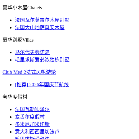
豪华小木屋Chalets
法国瓦尔莫雷尔木屋别墅
法国大山地萨莫安木屋
豪华别墅Villas
马尔代夫翡诺岛
毛里求斯爱必浓独栋别墅
Club Med 2法式风帆游轮
[推荐] 2026年国庆节航线
奢华度假村
法国瓦勒迪泽尔
塞舌尔度假村
多米尼加米切斯
意大利西西里切法卢