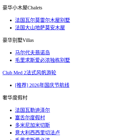
豪华小木屋Chalets
法国瓦尔莫雷尔木屋别墅
法国大山地萨莫安木屋
豪华别墅Villas
马尔代夫翡诺岛
毛里求斯爱必浓独栋别墅
Club Med 2法式风帆游轮
[推荐] 2026年国庆节航线
奢华度假村
法国瓦勒迪泽尔
塞舌尔度假村
多米尼加米切斯
意大利西西里切法卢