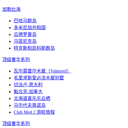
加勒比海
巴哈马群岛
多米尼加共和国
瓜德罗普岛
马提尼克岛
特克斯和凯科斯群岛
顶级奢华系列
瓦尔莫雷尔木屋（Valmorel）
毛里求斯爱必浓木屋别墅
切法卢-意大利
魁北克-加拿大
北海道喜乐乐云栖
马尔代夫翡诺岛
Club Med 2 游轮旅程
顶级奢华系列