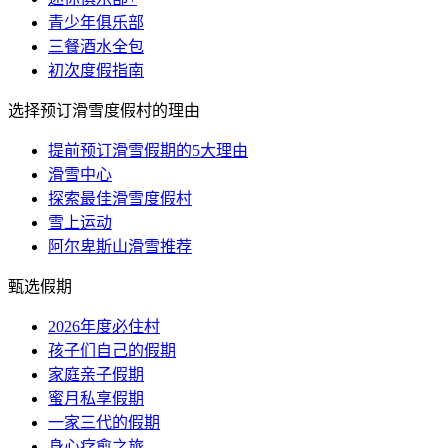
青少年俱乐部
三餐酒水全包
初次度假指南
选择预订滑雪度假村的理由
提前预订滑雪假期的5大理由
滑雪中心
探索最佳滑雪度假村
雪上运动
阿尔卑斯山滑雪推荐
甄选假期
2026年度必住村
孩子们自己的假期
家庭亲子假期
蜜月私享假期
一家三代的假期
身心疗愈之旅