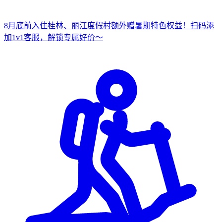
8月底前入住桂林、丽江度假村
额外赠暑期特色权益！
扫
码添
加1v1客服，解锁专属好价～