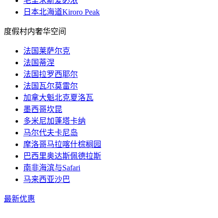
毛里求斯爱必浓
日本北海道Kiroro Peak
度假村内奢华空间
法国莱萨尔克
法国蒂涅
法国拉罗西耶尔
法国瓦尔莫雷尔
加拿大魁北克夏洛瓦
墨西哥坎昆
多米尼加蓬塔卡纳
马尔代夫卡尼岛
摩洛哥马拉喀什棕榈园
巴西里奥达斯佩德拉斯
南非海滨与Safari
马来西亚沙巴
最新优惠