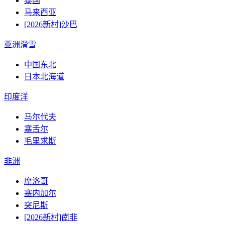
泰国
马来西亚
[2026新村]沙巴
亚洲滑雪
中国东北
日本北海道
印度洋
马尔代夫
塞舌尔
毛里求斯
非洲
摩洛哥
塞内加尔
突尼斯
[2026新村]南非