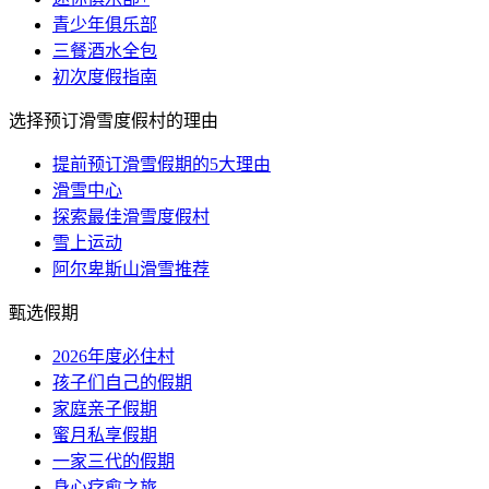
青少年俱乐部
三餐酒水全包
初次度假指南
选择预订滑雪度假村的理由
提前预订滑雪假期的5大理由
滑雪中心
探索最佳滑雪度假村
雪上运动
阿尔卑斯山滑雪推荐
甄选假期
2026年度必住村
孩子们自己的假期
家庭亲子假期
蜜月私享假期
一家三代的假期
身心疗愈之旅