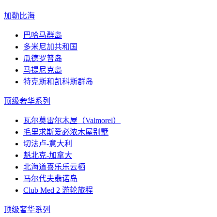
加勒比海
巴哈马群岛
多米尼加共和国
瓜德罗普岛
马提尼克岛
特克斯和凯科斯群岛
顶级奢华系列
瓦尔莫雷尔木屋（Valmorel）
毛里求斯爱必浓木屋别墅
切法卢-意大利
魁北克-加拿大
北海道喜乐乐云栖
马尔代夫翡诺岛
Club Med 2 游轮旅程
顶级奢华系列