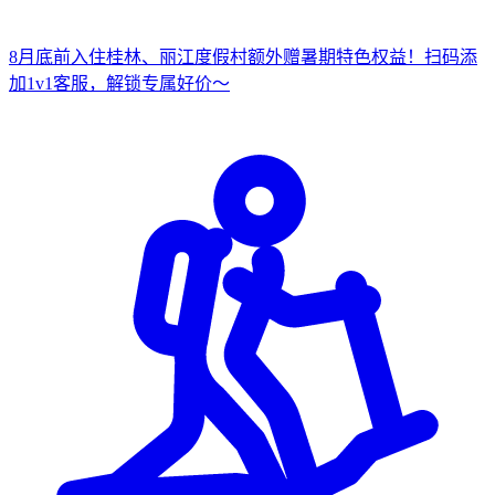
8月底前入住桂林、丽江度假村
额外赠暑期特色权益！
扫
码添
加1v1客服，解锁专属好价～