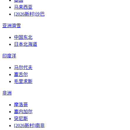
泰国
马来西亚
[2026新村]沙巴
亚洲滑雪
中国东北
日本北海道
印度洋
马尔代夫
塞舌尔
毛里求斯
非洲
摩洛哥
塞内加尔
突尼斯
[2026新村]南非