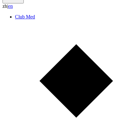
zh
|
e
n
Club Med