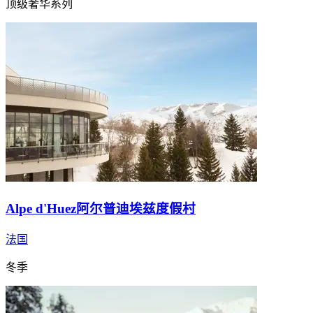
顶级奢华系列
Alpe d'Huez阿尔普迪埃兹度假村
法国
冬季