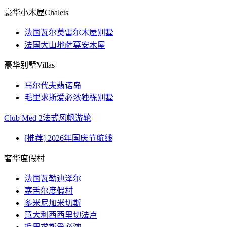
豪华小木屋Chalets
法国瓦尔莫雷尔木屋别墅
法国大山地萨莫安木屋
豪华别墅Villas
马尔代夫翡诺岛
毛里求斯爱必浓独栋别墅
Club Med 2法式风帆游轮
[推荐] 2026年国庆节航线
奢华度假村
法国瓦勒迪泽尔
塞舌尔度假村
多米尼加米切斯
意大利西西里切法卢