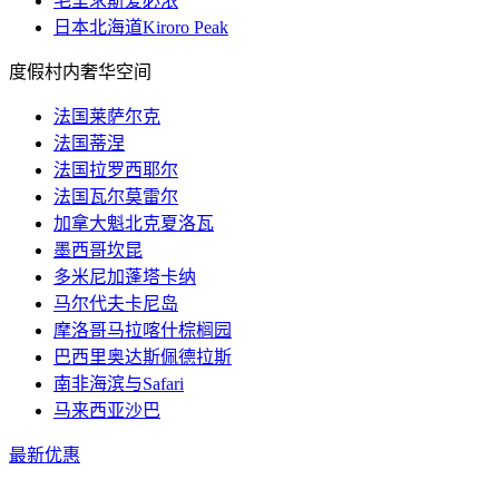
毛里求斯爱必浓
日本北海道Kiroro Peak
度假村内奢华空间
法国莱萨尔克
法国蒂涅
法国拉罗西耶尔
法国瓦尔莫雷尔
加拿大魁北克夏洛瓦
墨西哥坎昆
多米尼加蓬塔卡纳
马尔代夫卡尼岛
摩洛哥马拉喀什棕榈园
巴西里奥达斯佩德拉斯
南非海滨与Safari
马来西亚沙巴
最新优惠