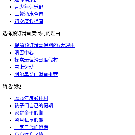
青少年俱乐部
三餐酒水全包
初次度假指南
选择预订滑雪度假村的理由
提前预订滑雪假期的5大理由
滑雪中心
探索最佳滑雪度假村
雪上运动
阿尔卑斯山滑雪推荐
甄选假期
2026年度必住村
孩子们自己的假期
家庭亲子假期
蜜月私享假期
一家三代的假期
身心疗愈之旅