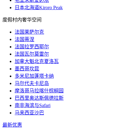
毛里求斯爱必浓
日本北海道Kiroro Peak
度假村内奢华空间
法国莱萨尔克
法国蒂涅
法国拉罗西耶尔
法国瓦尔莫雷尔
加拿大魁北克夏洛瓦
墨西哥坎昆
多米尼加蓬塔卡纳
马尔代夫卡尼岛
摩洛哥马拉喀什棕榈园
巴西里奥达斯佩德拉斯
南非海滨与Safari
马来西亚沙巴
最新优惠