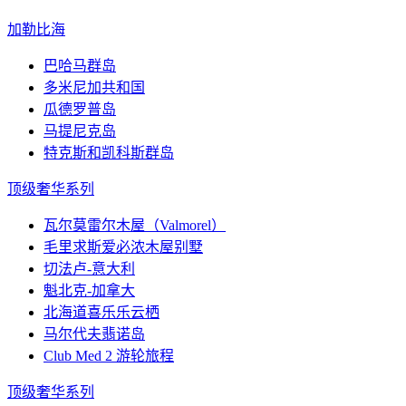
加勒比海
巴哈马群岛
多米尼加共和国
瓜德罗普岛
马提尼克岛
特克斯和凯科斯群岛
顶级奢华系列
瓦尔莫雷尔木屋（Valmorel）
毛里求斯爱必浓木屋别墅
切法卢-意大利
魁北克-加拿大
北海道喜乐乐云栖
马尔代夫翡诺岛
Club Med 2 游轮旅程
顶级奢华系列