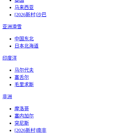
泰国
马来西亚
[2026新村]沙巴
亚洲滑雪
中国东北
日本北海道
印度洋
马尔代夫
塞舌尔
毛里求斯
非洲
摩洛哥
塞内加尔
突尼斯
[2026新村]南非