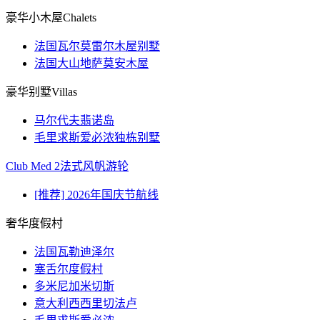
豪华小木屋Chalets
法国瓦尔莫雷尔木屋别墅
法国大山地萨莫安木屋
豪华别墅Villas
马尔代夫翡诺岛
毛里求斯爱必浓独栋别墅
Club Med 2法式风帆游轮
[推荐] 2026年国庆节航线
奢华度假村
法国瓦勒迪泽尔
塞舌尔度假村
多米尼加米切斯
意大利西西里切法卢