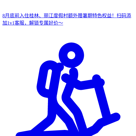
8月底前入住桂林、丽江度假村
额外赠暑期特色权益！
扫
码添
加1v1客服，解锁专属好价～