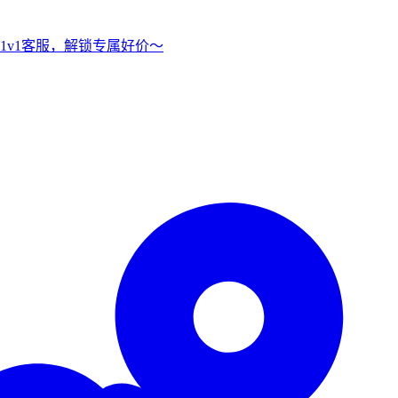
1v1客服，解锁专属好价～