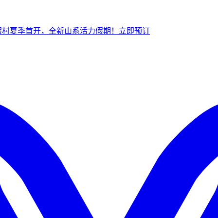
假村夏季首开，全新山系活力假期！
立
即预订