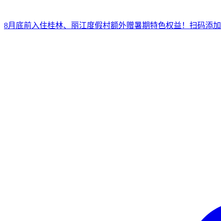
8月底前入住桂林、丽江度假村
额外赠暑期特色权益！
扫
码添加