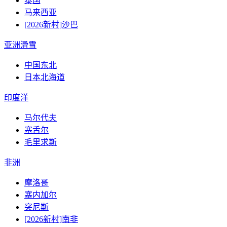
泰国
马来西亚
[2026新村]沙巴
亚洲滑雪
中国东北
日本北海道
印度洋
马尔代夫
塞舌尔
毛里求斯
非洲
摩洛哥
塞内加尔
突尼斯
[2026新村]南非