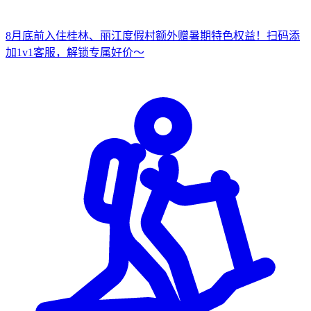
8月底前入住桂林、丽江度假村
额外赠暑期特色权益！
扫
码添
加1v1客服，解锁专属好价～