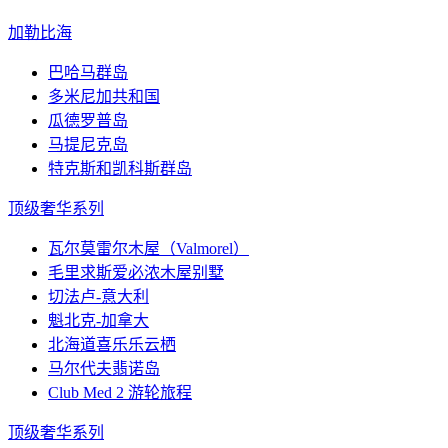
加勒比海
巴哈马群岛
多米尼加共和国
瓜德罗普岛
马提尼克岛
特克斯和凯科斯群岛
顶级奢华系列
瓦尔莫雷尔木屋（Valmorel）
毛里求斯爱必浓木屋别墅
切法卢-意大利
魁北克-加拿大
北海道喜乐乐云栖
马尔代夫翡诺岛
Club Med 2 游轮旅程
顶级奢华系列