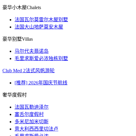
豪华小木屋Chalets
法国瓦尔莫雷尔木屋别墅
法国大山地萨莫安木屋
豪华别墅Villas
马尔代夫翡诺岛
毛里求斯爱必浓独栋别墅
Club Med 2法式风帆游轮
[推荐] 2026年国庆节航线
奢华度假村
法国瓦勒迪泽尔
塞舌尔度假村
多米尼加米切斯
意大利西西里切法卢