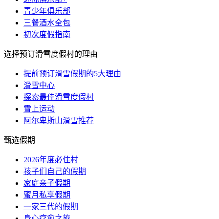
青少年俱乐部
三餐酒水全包
初次度假指南
选择预订滑雪度假村的理由
提前预订滑雪假期的5大理由
滑雪中心
探索最佳滑雪度假村
雪上运动
阿尔卑斯山滑雪推荐
甄选假期
2026年度必住村
孩子们自己的假期
家庭亲子假期
蜜月私享假期
一家三代的假期
身心疗愈之旅