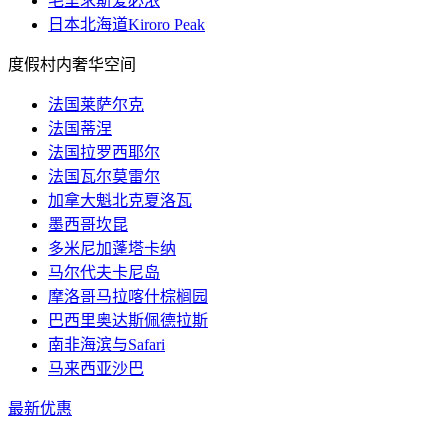
毛里求斯爱必浓
日本北海道Kiroro Peak
度假村内奢华空间
法国莱萨尔克
法国蒂涅
法国拉罗西耶尔
法国瓦尔莫雷尔
加拿大魁北克夏洛瓦
墨西哥坎昆
多米尼加蓬塔卡纳
马尔代夫卡尼岛
摩洛哥马拉喀什棕榈园
巴西里奥达斯佩德拉斯
南非海滨与Safari
马来西亚沙巴
最新优惠