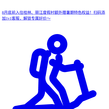
8月底前入住桂林、丽江度假村
额外赠暑期特色权益！
扫
码添
加1v1客服，解锁专属好价～