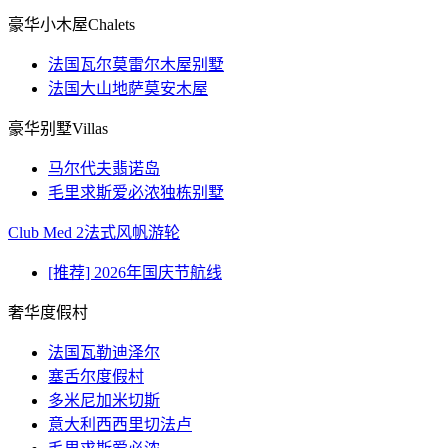
豪华小木屋Chalets
法国瓦尔莫雷尔木屋别墅
法国大山地萨莫安木屋
豪华别墅Villas
马尔代夫翡诺岛
毛里求斯爱必浓独栋别墅
Club Med 2法式风帆游轮
[推荐] 2026年国庆节航线
奢华度假村
法国瓦勒迪泽尔
塞舌尔度假村
多米尼加米切斯
意大利西西里切法卢