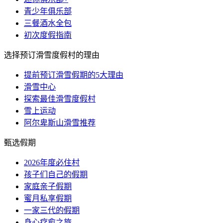
青少年俱乐部
三餐酒水全包
初次度假指南
选择预订滑雪度假村的理由
提前预订滑雪假期的5大理由
滑雪中心
探索最佳滑雪度假村
雪上运动
阿尔卑斯山滑雪推荐
甄选假期
2026年度必住村
孩子们自己的假期
家庭亲子假期
蜜月私享假期
一家三代的假期
身心疗愈之旅