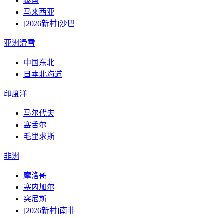
泰国
马来西亚
[2026新村]沙巴
亚洲滑雪
中国东北
日本北海道
印度洋
马尔代夫
塞舌尔
毛里求斯
非洲
摩洛哥
塞内加尔
突尼斯
[2026新村]南非