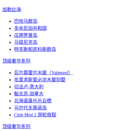
加勒比海
巴哈马群岛
多米尼加共和国
瓜德罗普岛
马提尼克岛
特克斯和凯科斯群岛
顶级奢华系列
瓦尔莫雷尔木屋（Valmorel）
毛里求斯爱必浓木屋别墅
切法卢-意大利
魁北克-加拿大
北海道喜乐乐云栖
马尔代夫翡诺岛
Club Med 2 游轮旅程
顶级奢华系列