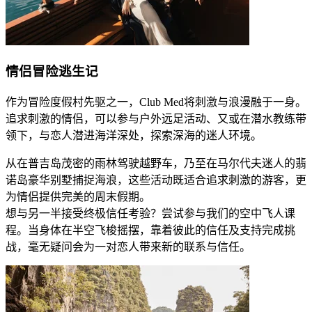
​​情侣冒险逃生记
​​作为冒险度假村先驱之一，Club Med将刺激与浪漫融于一身。
追求刺激的情侣，可以参与户外远足活动、又或在潜水教练带
领下，与恋人潜进海洋深处，探索深海的迷人环境。​
​​从在普吉岛茂密的雨林驾驶越野车，乃至在马尔代夫迷人的翡
诺岛豪华别墅捕捉海浪，这些活动既适合追求刺激的游客，更
为情侣提供完美的周末假期。​
​​想与另一半接受终极信任考验？尝试参与我们的空中飞人课
程。当身体在半空飞梭摇摆，靠着彼此的信任及支持完成挑
战，毫无疑问会为一对恋人带来新的联系与信任。​