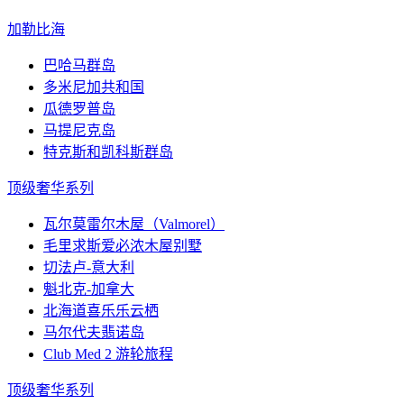
加勒比海
巴哈马群岛
多米尼加共和国
瓜德罗普岛
马提尼克岛
特克斯和凯科斯群岛
顶级奢华系列
瓦尔莫雷尔木屋（Valmorel）
毛里求斯爱必浓木屋别墅
切法卢-意大利
魁北克-加拿大
北海道喜乐乐云栖
马尔代夫翡诺岛
Club Med 2 游轮旅程
顶级奢华系列