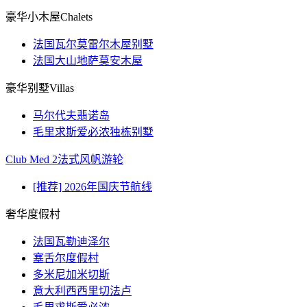
豪华小木屋Chalets
法国瓦尔莫雷尔木屋别墅
法国大山地萨莫安木屋
豪华别墅Villas
马尔代夫翡诺岛
毛里求斯爱必浓独栋别墅
Club Med 2法式风帆游轮
[推荐] 2026年国庆节航线
奢华度假村
法国瓦勒迪泽尔
塞舌尔度假村
多米尼加米切斯
意大利西西里切法卢