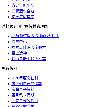
青少年俱乐部
三餐酒水全包
初次度假指南
选择预订滑雪度假村的理由
提前预订滑雪假期的5大理由
滑雪中心
探索最佳滑雪度假村
雪上运动
阿尔卑斯山滑雪推荐
甄选假期
2026年度必住村
孩子们自己的假期
家庭亲子假期
蜜月私享假期
一家三代的假期
身心疗愈之旅