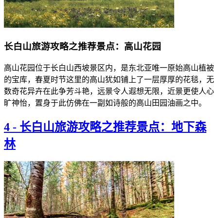
长白山旅游攻略之推荐景点：高山花园
高山花园位于长白山西坡景区内，是东北亚唯一原始高山植被
的宝库，春夏时节这里的高山犹如铺上了一层厚厚的花毯，无
数奇花异卉在此争芳斗艳，远景令人遐想无限，近景更使人心
旷神怡，置身于此仿佛在一副如诗般的高山田园油画之中。
4
-
长白山旅游攻略之推荐景点：地下森
林