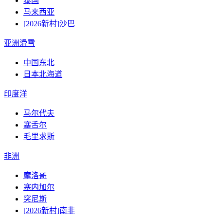
泰国
马来西亚
[2026新村]沙巴
亚洲滑雪
中国东北
日本北海道
印度洋
马尔代夫
塞舌尔
毛里求斯
非洲
摩洛哥
塞内加尔
突尼斯
[2026新村]南非