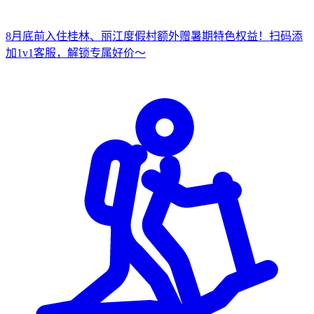
8月底前入住桂林、丽江度假村
额外赠暑期特色权益！
扫
码添
加1v1客服，解锁专属好价～