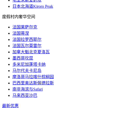
毛里求斯爱必浓
日本北海道Kiroro Peak
度假村内奢华空间
法国莱萨尔克
法国蒂涅
法国拉罗西耶尔
法国瓦尔莫雷尔
加拿大魁北克夏洛瓦
墨西哥坎昆
多米尼加蓬塔卡纳
马尔代夫卡尼岛
摩洛哥马拉喀什棕榈园
巴西里奥达斯佩德拉斯
南非海滨与Safari
马来西亚沙巴
最新优惠