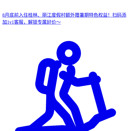
8月底前入住桂林、丽江度假村
额外赠暑期特色权益！
扫
码添
加1v1客服，解锁专属好价～