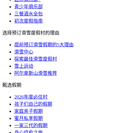
青少年俱乐部
三餐酒水全包
初次度假指南
选择预订滑雪度假村的理由
提前预订滑雪假期的5大理由
滑雪中心
探索最佳滑雪度假村
雪上运动
阿尔卑斯山滑雪推荐
甄选假期
2026年度必住村
孩子们自己的假期
家庭亲子假期
蜜月私享假期
一家三代的假期
身心疗愈之旅