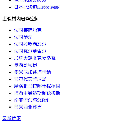
毛里求斯爱必浓
日本北海道Kiroro Peak
度假村内奢华空间
法国莱萨尔克
法国蒂涅
法国拉罗西耶尔
法国瓦尔莫雷尔
加拿大魁北克夏洛瓦
墨西哥坎昆
多米尼加蓬塔卡纳
马尔代夫卡尼岛
摩洛哥马拉喀什棕榈园
巴西里奥达斯佩德拉斯
南非海滨与Safari
马来西亚沙巴
最新优惠