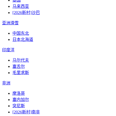
泰国
马来西亚
[2026新村]沙巴
亚洲滑雪
中国东北
日本北海道
印度洋
马尔代夫
塞舌尔
毛里求斯
非洲
摩洛哥
塞内加尔
突尼斯
[2026新村]南非