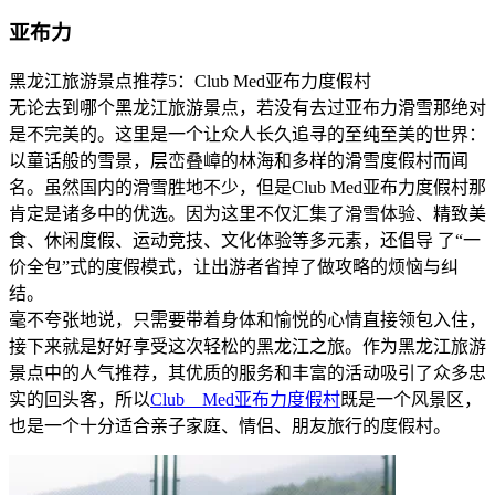
亚布力
黑龙江旅游景点推荐5：Club Med亚布力度假村
无论去到哪个黑龙江旅游景点，若没有去过亚布力滑雪那绝对
是不完美的。这里是一个让众人长久追寻的至纯至美的世界：
以童话般的雪景，层峦叠嶂的林海和多样的滑雪度假村而闻
名。虽然国内的滑雪胜地不少，但是Club Med亚布力度假村那
肯定是诸多中的优选。因为这里不仅汇集了滑雪体验、精致美
食、休闲度假、运动竞技、文化体验等多元素，还倡导 了“一
价全包”式的度假模式，让出游者省掉了做攻略的烦恼与纠
结。
毫不夸张地说，只需要带着身体和愉悦的心情直接领包入住，
接下来就是好好享受这次轻松的黑龙江之旅。作为黑龙江旅游
景点中的人气推荐，其优质的服务和丰富的活动吸引了众多忠
实的回头客，所以
Club Med亚布力度假村
既是一个风景区，
也是一个十分适合亲子家庭、情侣、朋友旅行的度假村。