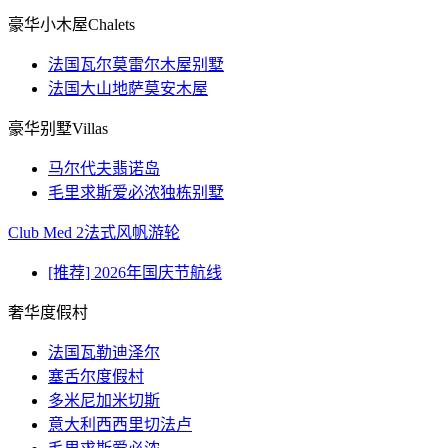
豪华小木屋Chalets
法国瓦尔莫雷尔木屋别墅
法国大山地萨莫安木屋
豪华别墅Villas
马尔代夫翡诺岛
毛里求斯爱必浓独栋别墅
Club Med 2法式风帆游轮
[推荐] 2026年国庆节航线
奢华度假村
法国瓦勒迪泽尔
塞舌尔度假村
多米尼加米切斯
意大利西西里切法卢