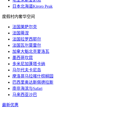
毛里求斯爱必浓
日本北海道Kiroro Peak
度假村内奢华空间
法国莱萨尔克
法国蒂涅
法国拉罗西耶尔
法国瓦尔莫雷尔
加拿大魁北克夏洛瓦
墨西哥坎昆
多米尼加蓬塔卡纳
马尔代夫卡尼岛
摩洛哥马拉喀什棕榈园
巴西里奥达斯佩德拉斯
南非海滨与Safari
马来西亚沙巴
最新优惠