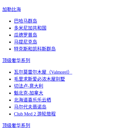
加勒比海
巴哈马群岛
多米尼加共和国
瓜德罗普岛
马提尼克岛
特克斯和凯科斯群岛
顶级奢华系列
瓦尔莫雷尔木屋（Valmorel）
毛里求斯爱必浓木屋别墅
切法卢-意大利
魁北克-加拿大
北海道喜乐乐云栖
马尔代夫翡诺岛
Club Med 2 游轮旅程
顶级奢华系列