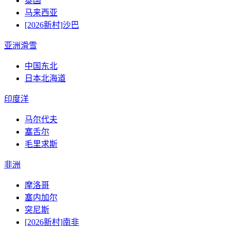
泰国
马来西亚
[2026新村]沙巴
亚洲滑雪
中国东北
日本北海道
印度洋
马尔代夫
塞舌尔
毛里求斯
非洲
摩洛哥
塞内加尔
突尼斯
[2026新村]南非