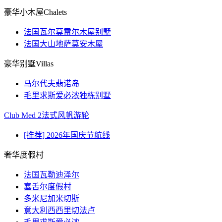
豪华小木屋Chalets
法国瓦尔莫雷尔木屋别墅
法国大山地萨莫安木屋
豪华别墅Villas
马尔代夫翡诺岛
毛里求斯爱必浓独栋别墅
Club Med 2法式风帆游轮
[推荐] 2026年国庆节航线
奢华度假村
法国瓦勒迪泽尔
塞舌尔度假村
多米尼加米切斯
意大利西西里切法卢