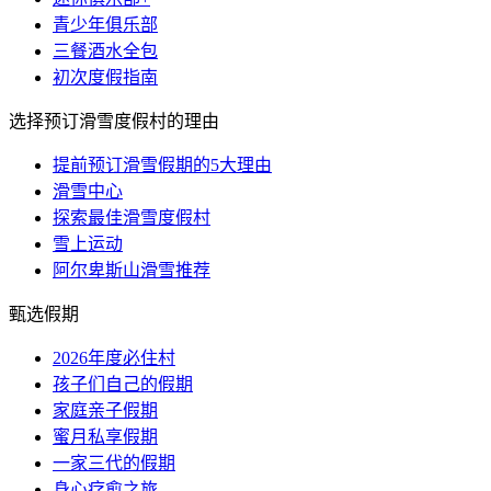
青少年俱乐部
三餐酒水全包
初次度假指南
选择预订滑雪度假村的理由
提前预订滑雪假期的5大理由
滑雪中心
探索最佳滑雪度假村
雪上运动
阿尔卑斯山滑雪推荐
甄选假期
2026年度必住村
孩子们自己的假期
家庭亲子假期
蜜月私享假期
一家三代的假期
身心疗愈之旅