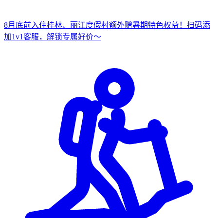
8月底前入住桂林、丽江度假村
额外赠暑期特色权益！
扫
码添
加1v1客服，解锁专属好价～