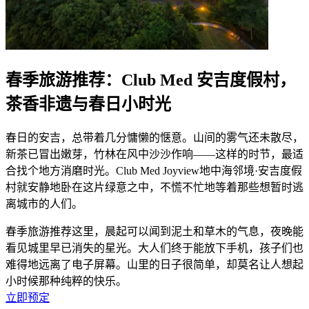
春季旅游推荐：Club Med 安吉度假村，
茶香非遗与春日小时光
春日的安吉，总带着几分慵懒的惬意。山间的雾气还未散尽，
新茶已冒出嫩芽，竹林在风中沙沙作响——这样的时节，最适
合找个地方消磨时光。Club Med Joyview地中海邻境·安吉度假
村就安静地卧在这片绿意之中，不慌不忙地等着那些想暂时逃
离城市的人们。
春季旅游推荐这里，晨起可以闻到泥土和草木的气息，夜晚能
看见城里早已消失的星光。大人们终于能放下手机，孩子们也
难得地远离了电子屏幕。山里的日子很简单，却莫名让人想起
小时候那种纯粹的快乐。
立即预定