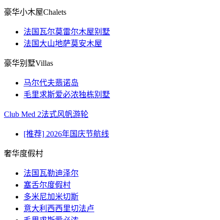
豪华小木屋Chalets
法国瓦尔莫雷尔木屋别墅
法国大山地萨莫安木屋
豪华别墅Villas
马尔代夫翡诺岛
毛里求斯爱必浓独栋别墅
Club Med 2法式风帆游轮
[推荐] 2026年国庆节航线
奢华度假村
法国瓦勒迪泽尔
塞舌尔度假村
多米尼加米切斯
意大利西西里切法卢