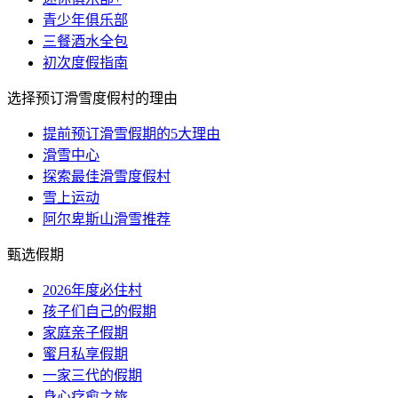
青少年俱乐部
三餐酒水全包
初次度假指南
选择预订滑雪度假村的理由
提前预订滑雪假期的5大理由
滑雪中心
探索最佳滑雪度假村
雪上运动
阿尔卑斯山滑雪推荐
甄选假期
2026年度必住村
孩子们自己的假期
家庭亲子假期
蜜月私享假期
一家三代的假期
身心疗愈之旅