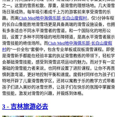
之一。这里的雪质松散、厚重，是滑雪的理想场地。几大滑雪
场日渐成熟，每年吸引着成千上万的游客前来享受滑雪的乐
趣。而离
Club Med地中海俱乐部·长白山度假村
，仅5分钟车程
的长白山鲁能胜地滑雪场更是具备高端的滑雪设施设备，也拥
有多条适合不同水平滑雪者的雪道，和一个国际化的地形公
园，设置了多种不同等级的地形障碍道，是高水平滑雪者展示
滑雪技能的绝佳场所。而
Club Med地中海俱乐部·长白山度假
村
的“一价全包”套餐中，包含专业单板或双板滑雪课程。即使
是滑雪新手都能在经验丰富的执证滑雪教练的带领下，轻松学
会基础滑雪技能，感受到滑雪这项运动的魅力。而对于有一定
基础的滑雪能力者来说，也同样设置了进阶课程，让你不再畏
惧刺激弯道，更好地控制平衡和速度。度假村同样也为孩子们
特地开辟了儿童滑雪教学区，还将以寓教于乐的教学方式带着
孩子们进入美妙的冰雪世界，让孩子们在快乐的氛围中掌握滑
雪技能，激发对滑雪的兴趣，并锻炼到体格。
3
-
吉林旅游必去