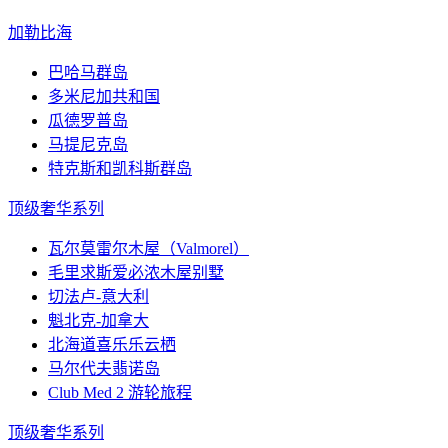
加勒比海
巴哈马群岛
多米尼加共和国
瓜德罗普岛
马提尼克岛
特克斯和凯科斯群岛
顶级奢华系列
瓦尔莫雷尔木屋（Valmorel）
毛里求斯爱必浓木屋别墅
切法卢-意大利
魁北克-加拿大
北海道喜乐乐云栖
马尔代夫翡诺岛
Club Med 2 游轮旅程
顶级奢华系列