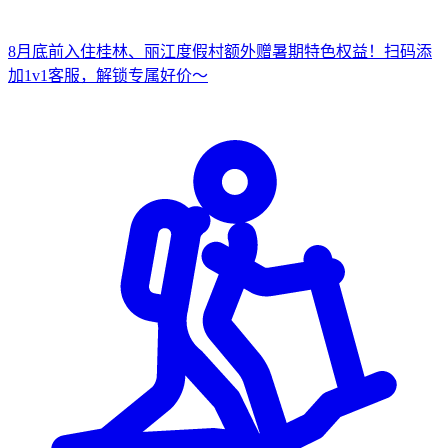
8月底前入住桂林、丽江度假村
额外赠暑期特色权益！
扫
码添
加1v1客服，解锁专属好价～