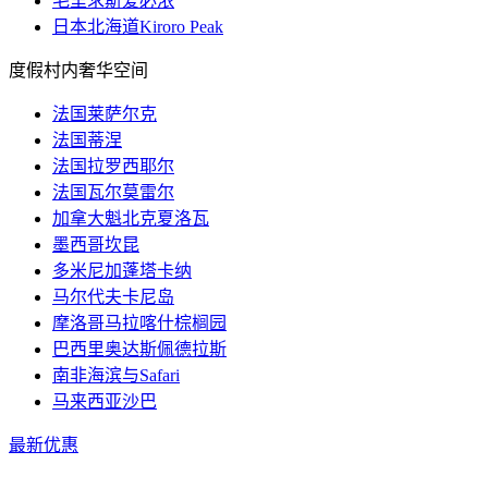
毛里求斯爱必浓
日本北海道Kiroro Peak
度假村内奢华空间
法国莱萨尔克
法国蒂涅
法国拉罗西耶尔
法国瓦尔莫雷尔
加拿大魁北克夏洛瓦
墨西哥坎昆
多米尼加蓬塔卡纳
马尔代夫卡尼岛
摩洛哥马拉喀什棕榈园
巴西里奥达斯佩德拉斯
南非海滨与Safari
马来西亚沙巴
最新优惠