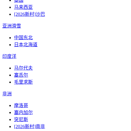
泰国
马来西亚
[2026新村]沙巴
亚洲滑雪
中国东北
日本北海道
印度洋
马尔代夫
塞舌尔
毛里求斯
非洲
摩洛哥
塞内加尔
突尼斯
[2026新村]南非