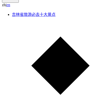
zh
|
e
n
吉林省旅游必去十大景点