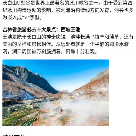
长白山U型谷是世界上最著名的冰川峡谷之一。由于受到第四
纪冰川构造运动的影响，被河流沿构造线方向发育，河谷也多
为嵌入成“V”字型。
吉林省旅游必去十大景点：西坡王池
王池是隐于长白山的神奇魔镜，池畔长满乌拉草和蒲草，还有
美丽的岳桦和塔松相伴。从远处看就是一个平静的圆形水漩
涡，湖口周围被万树簇拥着，俯瞰十分壮观。