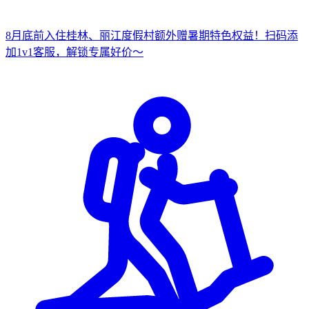
8月底前入住桂林、丽江度假村
额外赠暑期特色权益！
扫
码添
加1v1客服，解锁专属好价～