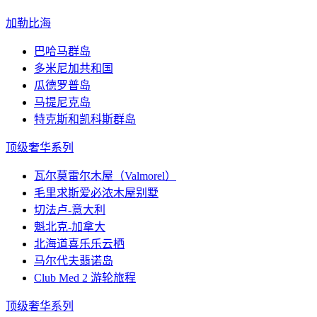
加勒比海
巴哈马群岛
多米尼加共和国
瓜德罗普岛
马提尼克岛
特克斯和凯科斯群岛
顶级奢华系列
瓦尔莫雷尔木屋（Valmorel）
毛里求斯爱必浓木屋别墅
切法卢-意大利
魁北克-加拿大
北海道喜乐乐云栖
马尔代夫翡诺岛
Club Med 2 游轮旅程
顶级奢华系列