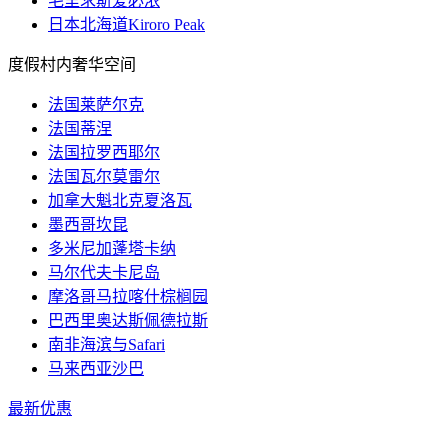
毛里求斯爱必浓
日本北海道Kiroro Peak
度假村内奢华空间
法国莱萨尔克
法国蒂涅
法国拉罗西耶尔
法国瓦尔莫雷尔
加拿大魁北克夏洛瓦
墨西哥坎昆
多米尼加蓬塔卡纳
马尔代夫卡尼岛
摩洛哥马拉喀什棕榈园
巴西里奥达斯佩德拉斯
南非海滨与Safari
马来西亚沙巴
最新优惠