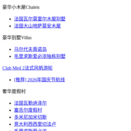
豪华小木屋Chalets
法国瓦尔莫雷尔木屋别墅
法国大山地萨莫安木屋
豪华别墅Villas
马尔代夫翡诺岛
毛里求斯爱必浓独栋别墅
Club Med 2法式风帆游轮
[推荐] 2026年国庆节航线
奢华度假村
法国瓦勒迪泽尔
塞舌尔度假村
多米尼加米切斯
意大利西西里切法卢