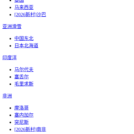
泰国
马来西亚
[2026新村]沙巴
亚洲滑雪
中国东北
日本北海道
印度洋
马尔代夫
塞舌尔
毛里求斯
非洲
摩洛哥
塞内加尔
突尼斯
[2026新村]南非