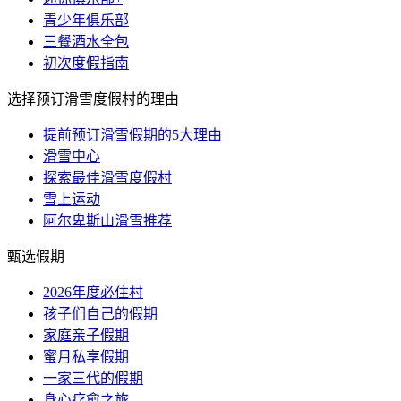
青少年俱乐部
三餐酒水全包
初次度假指南
选择预订滑雪度假村的理由
提前预订滑雪假期的5大理由
滑雪中心
探索最佳滑雪度假村
雪上运动
阿尔卑斯山滑雪推荐
甄选假期
2026年度必住村
孩子们自己的假期
家庭亲子假期
蜜月私享假期
一家三代的假期
身心疗愈之旅