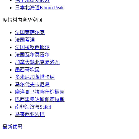
毛里求斯爱必浓
日本北海道Kiroro Peak
度假村内奢华空间
法国莱萨尔克
法国蒂涅
法国拉罗西耶尔
法国瓦尔莫雷尔
加拿大魁北克夏洛瓦
墨西哥坎昆
多米尼加蓬塔卡纳
马尔代夫卡尼岛
摩洛哥马拉喀什棕榈园
巴西里奥达斯佩德拉斯
南非海滨与Safari
马来西亚沙巴
最新优惠