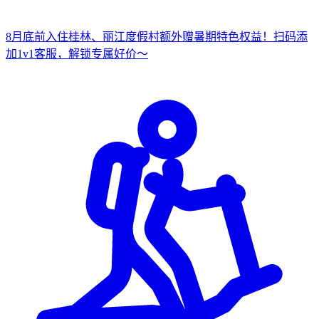
8月底前入住桂林、丽江度假村
额外赠暑期特色权益！
扫
码添
加1v1客服，解锁专属好价～