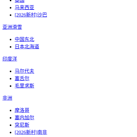
泰国
马来西亚
[2026新村]沙巴
亚洲滑雪
中国东北
日本北海道
印度洋
马尔代夫
塞舌尔
毛里求斯
非洲
摩洛哥
塞内加尔
突尼斯
[2026新村]南非