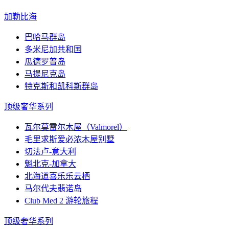
加勒比海
巴哈马群岛
多米尼加共和国
瓜德罗普岛
马提尼克岛
特克斯和凯科斯群岛
顶级奢华系列
瓦尔莫雷尔木屋（Valmorel）
毛里求斯爱必浓木屋别墅
切法卢-意大利
魁北克-加拿大
北海道喜乐乐云栖
马尔代夫翡诺岛
Club Med 2 游轮旅程
顶级奢华系列