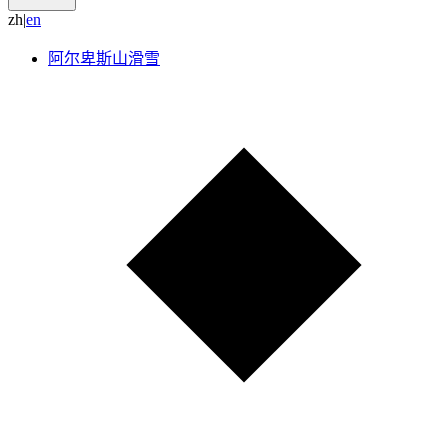
zh
|
e
n
阿尔卑斯山滑雪