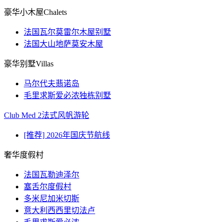
豪华小木屋Chalets
法国瓦尔莫雷尔木屋别墅
法国大山地萨莫安木屋
豪华别墅Villas
马尔代夫翡诺岛
毛里求斯爱必浓独栋别墅
Club Med 2法式风帆游轮
[推荐] 2026年国庆节航线
奢华度假村
法国瓦勒迪泽尔
塞舌尔度假村
多米尼加米切斯
意大利西西里切法卢