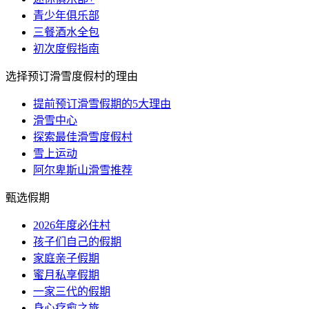
青少年俱乐部
三餐酒水全包
初次度假指南
选择预订滑雪度假村的理由
提前预订滑雪假期的5大理由
滑雪中心
探索最佳滑雪度假村
雪上运动
阿尔卑斯山滑雪推荐
甄选假期
2026年度必住村
孩子们自己的假期
家庭亲子假期
蜜月私享假期
一家三代的假期
身心疗愈之旅