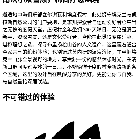
邂逅地中海俱乐部塞尔谢瓦利埃度假村，此处扼守埃克兰与凯
拉斯自然公园的门户要地，是求知探索者与运动爱好者心中当
之无愧的度假天堂。度假村全年坐拥 300 天晴日，无论是滑雪
新手、资深雪友，还是文化爱好者，皆能在此觅得专属乐趣，
堪称理想之选。探寻布里扬松山谷的人文遗产，这里藏着适合
全家共享的缤纷体验；也别错过莫内捷的温泉浴场，在坐拥埃
克兰山脉全景视野的地方，享受独一份的悠然休憩时光。在清
新山野间度过美妙的一日后，不妨徜徉于度假村全新焕新的各
个区域，这里的设计旨在唤醒分享的美好，更能让你与自我、
与自然重拾深层联结。
不可错过的体验