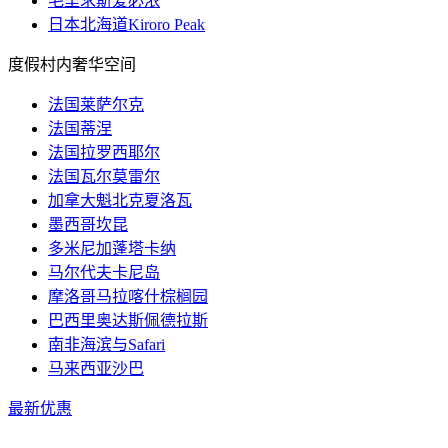
毛里求斯爱必浓
日本北海道Kiroro Peak
度假村内奢华空间
法国莱萨尔克
法国蒂涅
法国拉罗西耶尔
法国瓦尔莫雷尔
加拿大魁北克夏洛瓦
墨西哥坎昆
多米尼加蓬塔卡纳
马尔代夫卡尼岛
摩洛哥马拉喀什棕榈园
巴西里奥达斯佩德拉斯
南非海滨与Safari
马来西亚沙巴
最新优惠