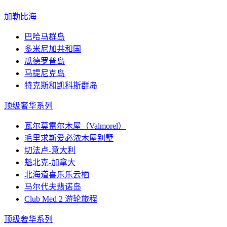
加勒比海
巴哈马群岛
多米尼加共和国
瓜德罗普岛
马提尼克岛
特克斯和凯科斯群岛
顶级奢华系列
瓦尔莫雷尔木屋（Valmorel）
毛里求斯爱必浓木屋别墅
切法卢-意大利
魁北克-加拿大
北海道喜乐乐云栖
马尔代夫翡诺岛
Club Med 2 游轮旅程
顶级奢华系列