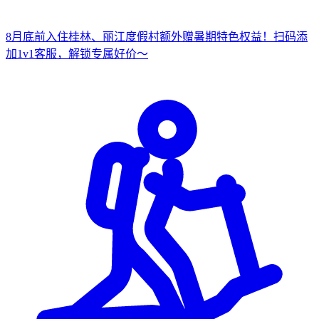
8月底前入住桂林、丽江度假村
额外赠暑期特色权益！
扫
码添
加1v1客服，解锁专属好价～