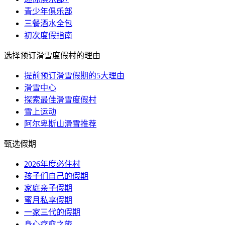
青少年俱乐部
三餐酒水全包
初次度假指南
选择预订滑雪度假村的理由
提前预订滑雪假期的5大理由
滑雪中心
探索最佳滑雪度假村
雪上运动
阿尔卑斯山滑雪推荐
甄选假期
2026年度必住村
孩子们自己的假期
家庭亲子假期
蜜月私享假期
一家三代的假期
身心疗愈之旅