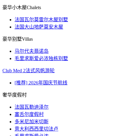
豪华小木屋Chalets
法国瓦尔莫雷尔木屋别墅
法国大山地萨莫安木屋
豪华别墅Villas
马尔代夫翡诺岛
毛里求斯爱必浓独栋别墅
Club Med 2法式风帆游轮
[推荐] 2026年国庆节航线
奢华度假村
法国瓦勒迪泽尔
塞舌尔度假村
多米尼加米切斯
意大利西西里切法卢