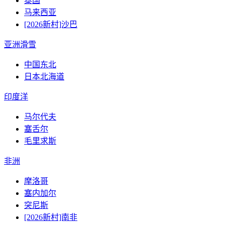
泰国
马来西亚
[2026新村]沙巴
亚洲滑雪
中国东北
日本北海道
印度洋
马尔代夫
塞舌尔
毛里求斯
非洲
摩洛哥
塞内加尔
突尼斯
[2026新村]南非