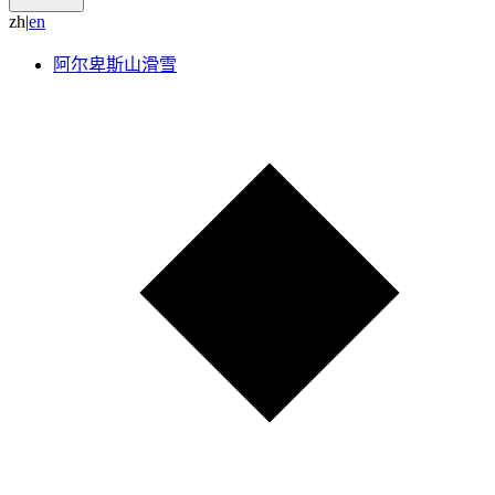
zh
|
e
n
阿尔卑斯山滑雪