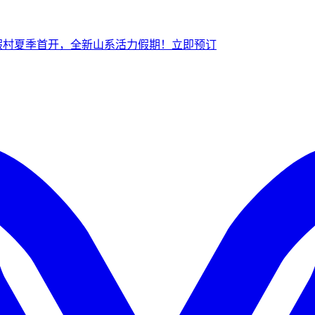
假村夏季首开，全新山系活力假期！
立
即预订