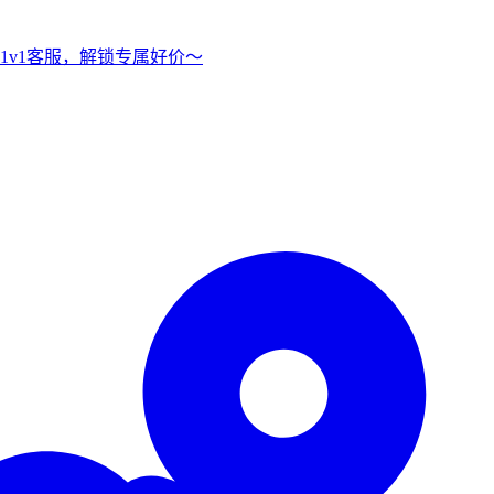
1v1客服，解锁专属好价～