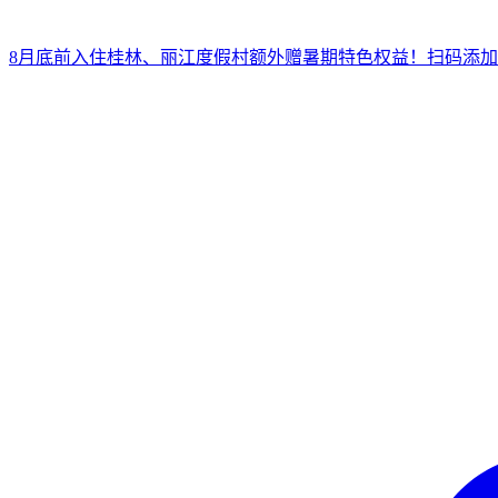
8月底前入住桂林、丽江度假村
额外赠暑期特色权益！
扫
码添加