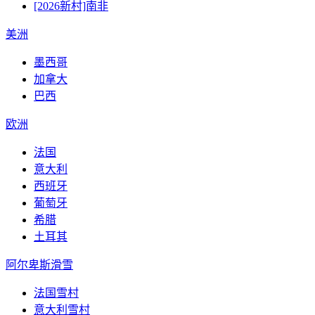
[2026新村]南非
美洲
墨西哥
加拿大
巴西
欧洲
法国
意大利
西班牙
葡萄牙
希腊
土耳其
阿尔卑斯滑雪
法国雪村
意大利雪村