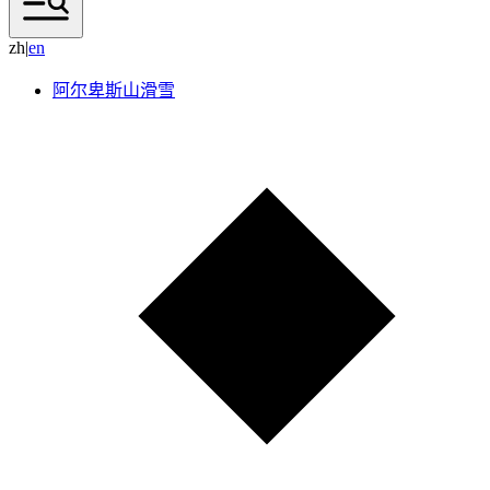
zh
|
e
n
阿尔卑斯山滑雪