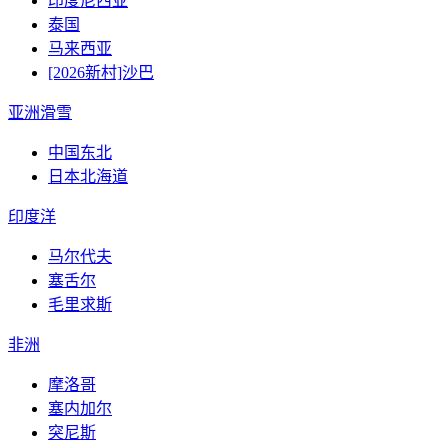
印度尼西亚
泰国
马来西亚
[2026新村]沙巴
亚洲滑雪
中国东北
日本北海道
印度洋
马尔代夫
塞舌尔
毛里求斯
非洲
摩洛哥
塞内加尔
突尼斯