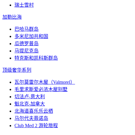
瑞士雪村
加勒比海
巴哈马群岛
多米尼加共和国
瓜德罗普岛
马提尼克岛
特克斯和凯科斯群岛
顶级奢华系列
瓦尔莫雷尔木屋（Valmorel）
毛里求斯爱必浓木屋别墅
切法卢-意大利
魁北克-加拿大
北海道喜乐乐云栖
马尔代夫翡诺岛
Club Med 2 游轮旅程