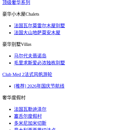
顶级奢华系列
豪华小木屋Chalets
法国瓦尔莫雷尔木屋别墅
法国大山地萨莫安木屋
豪华别墅Villas
马尔代夫翡诺岛
毛里求斯爱必浓独栋别墅
Club Med 2法式风帆游轮
[推荐] 2026年国庆节航线
奢华度假村
法国瓦勒迪泽尔
塞舌尔度假村
多米尼加米切斯