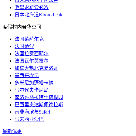
意大利西西里切法卢
毛里求斯爱必浓
日本北海道Kiroro Peak
度假村内奢华空间
法国莱萨尔克
法国蒂涅
法国拉罗西耶尔
法国瓦尔莫雷尔
加拿大魁北克夏洛瓦
墨西哥坎昆
多米尼加蓬塔卡纳
马尔代夫卡尼岛
摩洛哥马拉喀什棕榈园
巴西里奥达斯佩德拉斯
南非海滨与Safari
马来西亚沙巴
最新优惠