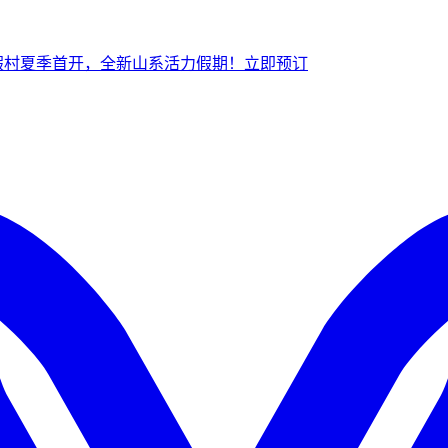
假村夏季首开，全新山系活力假期！
立
即预订