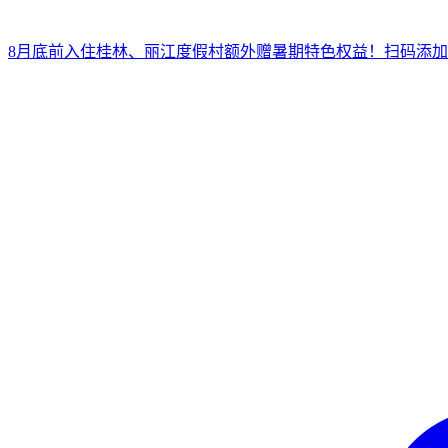
8月底前入住桂林、丽江度假村
额外赠暑期特色权益！
扫
码添加