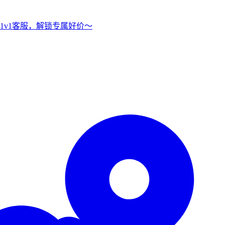
1v1客服，解锁专属好价～