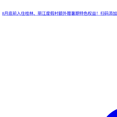
8月底前入住桂林、丽江度假村
额外赠暑期特色权益！
扫
码添加