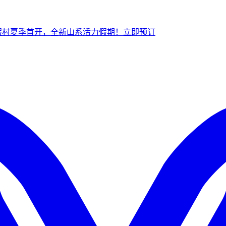
假村夏季首开，全新山系活力假期！
立
即预订