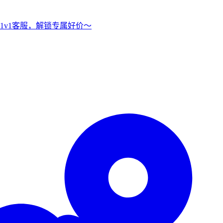
1v1客服，解锁专属好价～