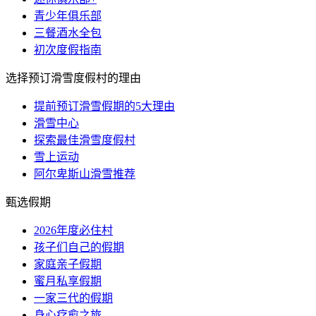
青少年俱乐部
三餐酒水全包
初次度假指南
选择预订滑雪度假村的理由
提前预订滑雪假期的5大理由
滑雪中心
探索最佳滑雪度假村
雪上运动
阿尔卑斯山滑雪推荐
甄选假期
2026年度必住村
孩子们自己的假期
家庭亲子假期
蜜月私享假期
一家三代的假期
身心疗愈之旅