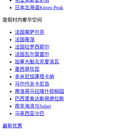
毛里求斯爱必浓
日本北海道Kiroro Peak
度假村内奢华空间
法国莱萨尔克
法国蒂涅
法国拉罗西耶尔
法国瓦尔莫雷尔
加拿大魁北克夏洛瓦
墨西哥坎昆
多米尼加蓬塔卡纳
马尔代夫卡尼岛
摩洛哥马拉喀什棕榈园
巴西里奥达斯佩德拉斯
南非海滨与Safari
马来西亚沙巴
最新优惠