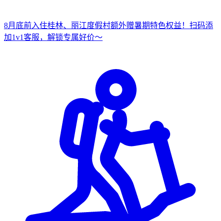
8月底前入住桂林、丽江度假村
额外赠暑期特色权益！
扫
码添
加1v1客服，解锁专属好价～