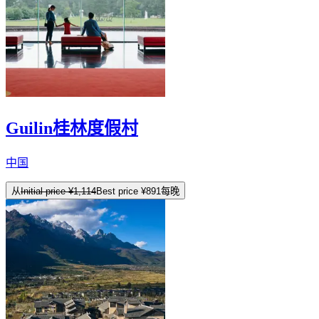
Guilin桂林度假村
中国
从
Initial price
¥1,114
Best price
¥891
每晚