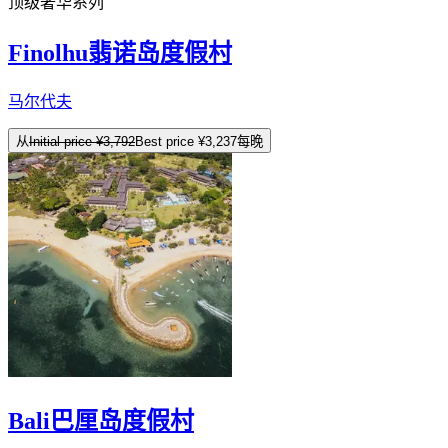
顶级奢华系列
Finolhu翡诺岛度假村
马尔代夫
从
Initial price
¥3,792
Best price
¥3,237
每晚
Bali巴厘岛度假村