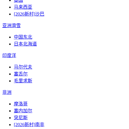
泰国
马来西亚
[2026新村]沙巴
亚洲滑雪
中国东北
日本北海道
印度洋
马尔代夫
塞舌尔
毛里求斯
非洲
摩洛哥
塞内加尔
突尼斯
[2026新村]南非