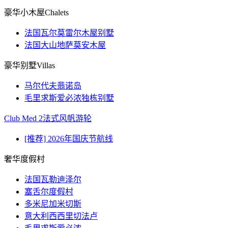
豪华小木屋Chalets
法国瓦尔莫雷尔木屋别墅
法国大山地萨莫安木屋
豪华别墅Villas
马尔代夫翡诺岛
毛里求斯爱必浓独栋别墅
Club Med 2法式风帆游轮
[推荐] 2026年国庆节航线
奢华度假村
法国瓦勒迪泽尔
塞舌尔度假村
多米尼加米切斯
意大利西西里切法卢