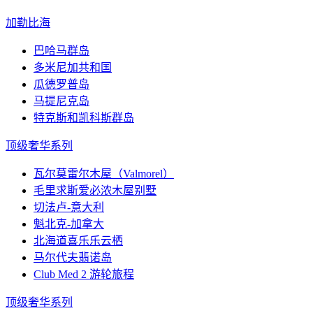
加勒比海
巴哈马群岛
多米尼加共和国
瓜德罗普岛
马提尼克岛
特克斯和凯科斯群岛
顶级奢华系列
瓦尔莫雷尔木屋（Valmorel）
毛里求斯爱必浓木屋别墅
切法卢-意大利
魁北克-加拿大
北海道喜乐乐云栖
马尔代夫翡诺岛
Club Med 2 游轮旅程
顶级奢华系列