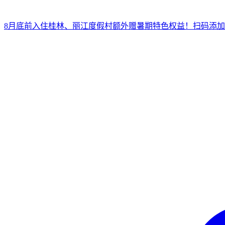
8月底前入住桂林、丽江度假村
额外赠暑期特色权益！
扫
码添加