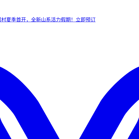
假村夏季首开，全新山系活力假期！
立
即预订