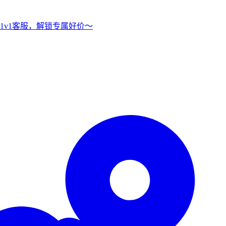
1v1客服，解锁专属好价～