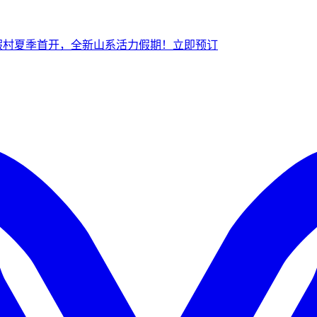
假村夏季首开，全新山系活力假期！
立
即预订