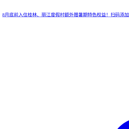
8月底前入住桂林、丽江度假村
额外赠暑期特色权益！
扫
码添加