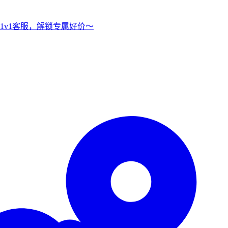
1v1客服，解锁专属好价～