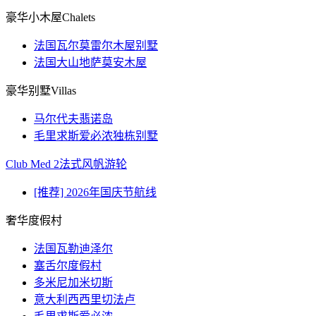
豪华小木屋Chalets
法国瓦尔莫雷尔木屋别墅
法国大山地萨莫安木屋
豪华别墅Villas
马尔代夫翡诺岛
毛里求斯爱必浓独栋别墅
Club Med 2法式风帆游轮
[推荐] 2026年国庆节航线
奢华度假村
法国瓦勒迪泽尔
塞舌尔度假村
多米尼加米切斯
意大利西西里切法卢